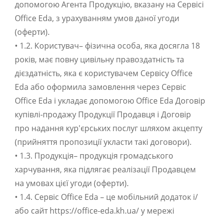
допомогою Агента Продукцію, вказану на Сервісі
Office Eda, з урахуванням умов даної угоди
(оферти).
• 1.2. Користувач– фізична особа, яка досягла 18
років, має повну цивільну правоздатність та
дієздатність, яка є користувачем Сервісу Office
Eda або оформила замовлення через Сервіс
Office Eda і укладає допомогою Office Eda Договір
купівлі-продажу Продукції Продавця і Договір
про надання кур'єрських послуг шляхом акцепту
(прийняття пропозиції укласти такі договори).
• 1.3. Продукція– продукція громадського
харчування, яка підлягає реалізації Продавцем
на умовах цієї угоди (оферти).
• 1.4. Сервіс Office Eda – це мобільний додаток і/
або сайт https://office-eda.kh.ua/ у мережі