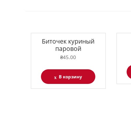
Биточек куриный
паровой
₴
45.00
В корзину